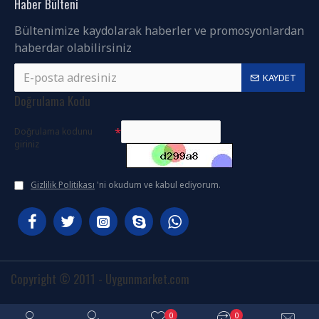
Haber Bülteni
Bültenimize kaydolarak haberler ve promosyonlardan
haberdar olabilirsiniz
KAYDET
Doğrulama Kodu
Doğrulama kodunu
giriniz
Gizlilik Politikası
'ni okudum ve kabul ediyorum.
Copyright © 2011 - Uygunmarket.com
0
0