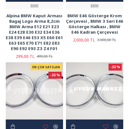
BMW
BMW
Alpina BMW Kaput Arması
BMW E46 Gösterge Krom
Bagaj Logo Arma 8,2cm
Çerçevesi , BMW 3 Seri E46
BMW Arma E12 E21 E23
Gösterge Halkası , BMW
E24 E28 E30 E32 E34 E36
E46 Kadran Çerçevesi
E38 E39 E46 E53 X5 E60 E61
2.000,00 TL
3.000,00 TL
E63 E65 E70 E71 E82 E83
E90 E92 E93 Z3 Z4 F01
299,00 TL
499,00 TL
-33 %
EN ÇOK SATILAN
-33 %