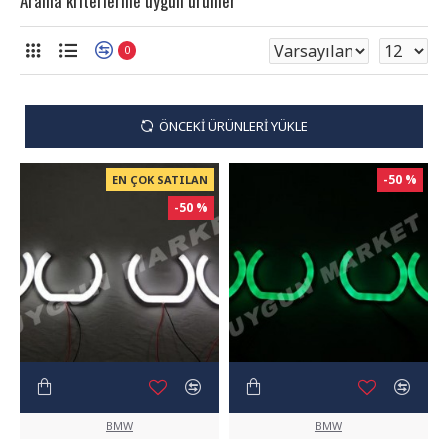
Arama kriterlerine uygun ürünler
0
ÖNCEKI ÜRÜNLERI YÜKLE
-50 %
EN ÇOK SATILAN
-50 %
BMW
BMW