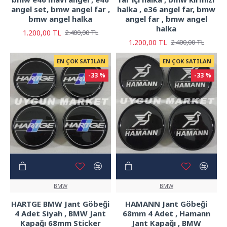
angel set, bmw angel far ,
halka , e36 angel far, bmw
bmw angel halka
angel far , bmw angel
halka
1.200,00 TL
2.400,00 TL
1.200,00 TL
2.400,00 TL
EN ÇOK SATILAN
EN ÇOK SATILAN
-33 %
-33 %
BMW
BMW
HARTGE BMW Jant Göbeği
HAMANN Jant Göbeği
4 Adet Siyah , BMW Jant
68mm 4 Adet , Hamann
Kapağı 68mm Sticker
Jant Kapağı , BMW