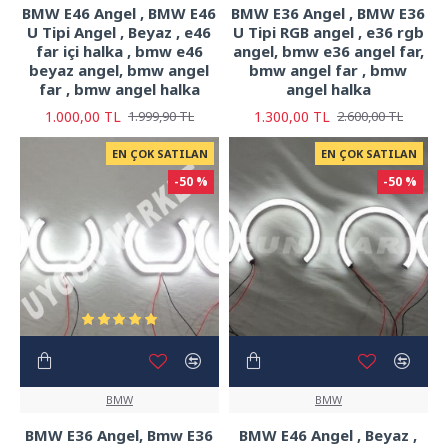
BMW E46 Angel , BMW E46
BMW E36 Angel , BMW E36
U Tipi Angel , Beyaz , e46
U Tipi RGB angel , e36 rgb
far içi halka , bmw e46
angel, bmw e36 angel far,
beyaz angel, bmw angel
bmw angel far , bmw
far , bmw angel halka
angel halka
1.000,00 TL
1.300,00 TL
1.999,90 TL
2.600,00 TL
EN ÇOK SATILAN
EN ÇOK SATILAN
-50 %
-50 %
BMW
BMW
BMW E36 Angel, Bmw E36
BMW E46 Angel , Beyaz ,