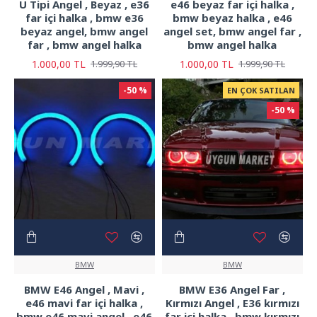
U Tipi Angel , Beyaz , e36
e46 beyaz far içi halka ,
far içi halka , bmw e36
bmw beyaz halka , e46
beyaz angel, bmw angel
angel set, bmw angel far ,
far , bmw angel halka
bmw angel halka
1.000,00 TL
1.000,00 TL
1.999,90 TL
1.999,90 TL
-50 %
EN ÇOK SATILAN
-50 %
BMW
BMW
BMW E46 Angel , Mavi ,
BMW E36 Angel Far ,
e46 mavi far içi halka ,
Kırmızı Angel , E36 kırmızı
bmw e46 mavi angel , e46
far içi halka , bmw kırmızı