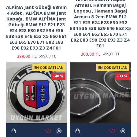
Arması, Hamann Bagaj
ALPİNA Jant Göbeği 68mm
Logosu , Hamann Bagaj
4 Adet , ALPİNA BMW Jant
Arması 8.2cm BMW E12
Kapağı , BMW ALPİNA Jant
E21 E23 E24 E28 E30 E32
Göbeği BMW E12 E21 E23
E34 E36 E38 E39 E46 E53 X5
E24 E28 E30 E32 E34 E36
E60 E61 E63 E65 E70 E71
E38 E39 E46 E53 X5 E60 E61
E82 E83 E90 E92 E93 Z3 Z4
E63 E65 E70 E71 E82 E83
F01
E90 E92 E93 Z3 Z4 F01
300,00 TL
499,00 TL
399,00 TL
599,00 TL
EN ÇOK SATILAN
EN ÇOK SATILAN
-40 %
-33 %